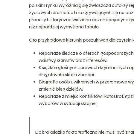
polskim rynku wyróżniają się zwłaszcza autorzy 
życiowych dramatac h rozgrywających się na oczach
procesy historyczne widziane oczami pojedynczych 
niż najbardziej wymyślona fabuła.
Oto przykładowe kierunki poszukiwań dla czytelnika
Reportaże śledcze o aferach gospodarczych i
warstwy kłamstw oraz interesów.
Książki o głośnych sprawach kryminalnych opis
długotrwałe skutki zbrodni.
Biografie osób uwikłanych w przełomowe wyda
zmienić bieg dziejów.
Reportaże z miejsc konfliktów i katastrof, gd
wyborów w sytuacji skrajnej.
Dobra książka faktograficzna nie musi być znan