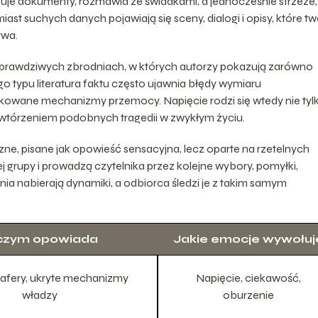
zuje dokumenty, rozmawia ze świadkami, a jednocześnie strzeże,
iast suchych danych pojawiają się sceny, dialogi i opisy, które t
twa.
o prawdziwych zbrodniach, w których autorzy pokazują zarówno
go typu literatura faktu często ujawnia błędy wymiaru
likowane mechanizmy przemocy. Napięcie rodzi się wtedy nie tyl
d powtórzeniem podobnych tragedii w zwykłym życiu.
czne, pisane jak opowieść sensacyjna, lecz oparte na rzetelnych
ej grupy i prowadzą czytelnika przez kolejne wybory, pomyłki,
nia nabierają dynamiki, a odbiorca śledzi je z takim samym
czym opowiada
Jakie emocje wywołuj
 afery, ukryte mechanizmy
Napięcie, ciekawość,
władzy
oburzenie