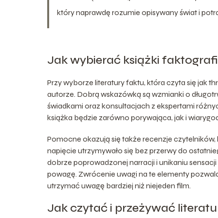
który naprawdę rozumie opisywany świat i potr
Jak wybierać książki faktograf
Przy wyborze literatury faktu, która czyta się jak t
autorze. Dobrą wskazówką są wzmianki o długotr
świadkami oraz konsultacjach z ekspertami różnych
książka będzie zarówno porywająca, jak i wiarygo
Pomocne okazują się także recenzje czytelników, k
napięcie utrzymywało się bez przerwy do ostatni
dobrze poprowadzonej narracji i unikaniu sensacji 
powagę. Zwrócenie uwagi na te elementy pozwala zn
utrzymać uwagę bardziej niż niejeden film.
Jak czytać i przeżywać literaturę