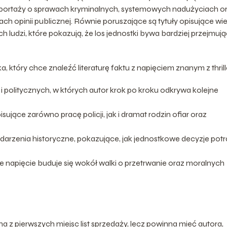
reportaży o sprawach kryminalnych, systemowych nadużyciach o
 opinii publicznej. Równie poruszające są tytuły opisujące wie
ludzi, które pokazują, że los jednostki bywa bardziej przejmuj
, który chce znaleźć literaturę faktu z napięciem znanym z thrill
 politycznych, w których autor krok po kroku odkrywa kolejne
ujące zarówno pracę policji, jak i dramat rodzin ofiar oraz
rzenia historyczne, pokazujące, jak jednostkowe decyzje potr
zie napięcie buduje się wokół walki o przetrwanie oraz moralnych
a z pierwszych miejsc list sprzedaży, lecz powinna mieć autora,