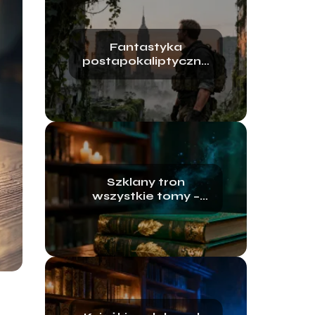
Fantastyka
postapokaliptyczna
– najlepsze książki i
filmy
Szklany tron
wszystkie tomy –
kolejność czytania
serii