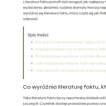
Literatura faktu potrafi dziś wciągać jak najlepszy 
wydarzenia, śledztwa i ludzkie dramaty tworzą nap
wyróżnia się literatura faktu, która czyta się jak thr
oderwać.
Spis treści:
Co wyróżnia literaturę faktu, która
Najciekawsze nurty literatury fak
Przykładowi autorzy i tytuły dla 
Jak wybierać książki faktografic
Jak czytać i przeżywać literaturę f
Co wyróżnia literaturę faktu, któ
Taka literatura faktu łączy reporterską dokładność 
szczegół. Czytelnik dostaje prawdziwe postaci ora