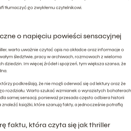
afi tłumaczyć go zwykłemu czytelnikowi.
iczne o napięciu powieści sensacyjnej
hriller, warto uważnie czytać opis na okładce oraz informacje o
wałym śledztwie, pracy w archiwach, rozmowach z wieloma
 dziedzin. Im więcej źródeł i spojrzeń, tym większa szansa, że
dna.
tórzy podkreślają, że nie mogli oderwać się od lektury oraz że
ego rozdziału. Warto szukać wzmianek o wyrazistych bohaterach
dla samej sensacji, ponieważ przesada często odbiera historii
aleźć książki, które szanują fakty, a jednocześnie potrafią
 faktu, która czyta się jak thriller