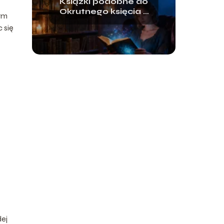
Książki podobne do
Okrutnego księcia –
zym
co warto
c się
przeczytać?
dej