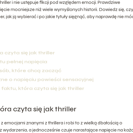
thriller i nie ustępuje fikcji pod względem emocji. Prawdziwe
ięcie mocniejsze niż wiele wymyślonych historii. Dowiedz się, c
iller, jak ją wybierać i po jakie tytuły sięgnąć, aby naprawdę nie mó
 czyta się jak thriller
tu pełnej napięcia
osób, które chcą zacząć
zne o napięciu powieści sensacyjnej
aktu, która czyta się jak thriller
ra czyta się jak thriller
z emocjami znanymi z thrillera i robi to z wielką dbałością o
z wydarzenia, a jednocześnie czuje narastające napięcie na każ