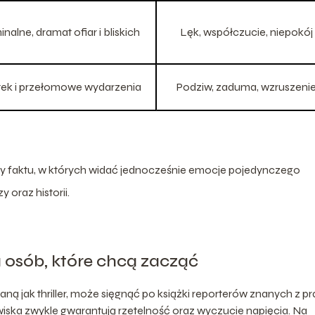
nalne, dramat ofiar i bliskich
Lęk, współczucie, niepokój
tek i przełomowe wydarzenia
Podziw, zaduma, wzruszeni
tury faktu, w których widać jednocześnie emocje pojedynczego
 oraz historii.
a osób, które chcą zacząć
aną jak thriller, może sięgnąć po książki reporterów znanych z p
wiska zwykle gwarantują rzetelność oraz wyczucie napięcia. Na