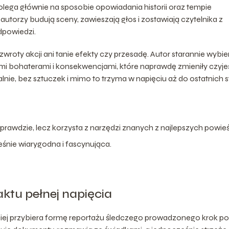
polega głównie na sposobie opowiadania historii oraz tempie
autorzy budują sceny, zawieszają głos i zostawiają czytelnika z
dpowiedzi.
roty akcji ani tanie efekty czy przesadę. Autor starannie wybie
mi bohaterami i konsekwencjami, które naprawdę zmieniły czyje
lnie, bez sztuczek i mimo to trzyma w napięciu aż do ostatnich s
 na prawdzie, lecz korzysta z narzędzi znanych z najlepszych powie
śnie wiarygodna i fascynująca.
aktu pełnej napięcia
jczęściej przybiera formę reportażu śledczego prowadzonego krok po