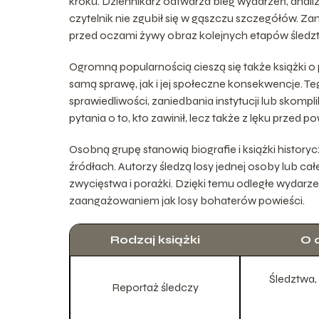
kroku. Dziennikarz odtwarza bieg wydarzeń, anali
czytelnik nie zgubił się w gąszczu szczegółów. Zam
przed oczami żywy obraz kolejnych etapów śledz
Ogromną popularnością cieszą się także książki 
samą sprawę, jak i jej społeczne konsekwencje. Te
sprawiedliwości, zaniedbania instytucji lub skomp
pytania o to, kto zawinił, lecz także z lęku prze
Osobną grupę stanowią biografie i książki history
źródłach. Autorzy śledzą losy jednej osoby lub cał
zwycięstwa i porażki. Dzięki temu odległe wydarze
zaangażowaniem jak losy bohaterów powieści.
Rodzaj książki
O 
Śledztwa,
Reportaż śledczy