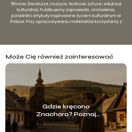
filmowi, literaturze, muzyce, teatrowi, sztuce i edukacji
kulturalnej. Publikujemy zapowiedzi, omówienia,
poradniki i artykuły inspirowane życiem kulturalnym w
Polsce. Przy opracowywaniu materiałów korzystamy z
publicznie dostępnych źródeł, komunikatów instytucji
kultury, materiałów organizatorów wydarzeń oraz
własnej selekcji tematów.
Może Cię również zainteresować
Gdzie kręcono
Znachora? Poznaj
filmowe lokalizacje