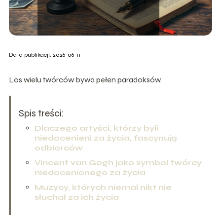
Data publikacji: 2026-06-11
Los wielu twórców bywa pełen paradoksów.
Spis treści:
Dlaczego artyści, którzy byli
niedocenieni za życia, fascynują
odbiorców
Vincent van Gogh jako symbol twórcy
niedocenionego za życia
Muzycy, których niemal nikt nie
słuchał za ich życia