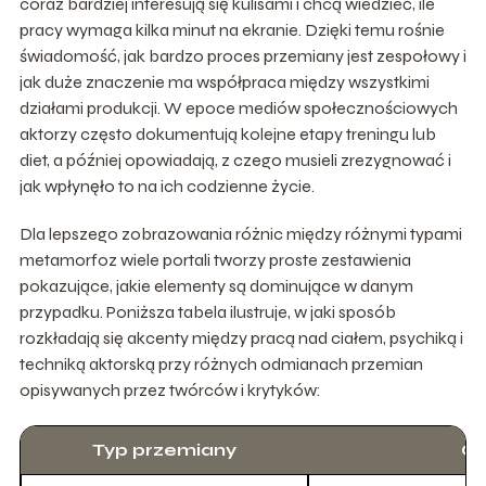
coraz bardziej interesują się kulisami i chcą wiedzieć, ile
pracy wymaga kilka minut na ekranie. Dzięki temu rośnie
świadomość, jak bardzo proces przemiany jest zespołowy i
jak duże znaczenie ma współpraca między wszystkimi
działami produkcji. W epoce mediów społecznościowych
aktorzy często dokumentują kolejne etapy treningu lub
diet, a później opowiadają, z czego musieli zrezygnować i
jak wpłynęło to na ich codzienne życie.
Dla lepszego zobrazowania różnic między różnymi typami
metamorfoz wiele portali tworzy proste zestawienia
pokazujące, jakie elementy są dominujące w danym
przypadku. Poniższa tabela ilustruje, w jaki sposób
rozkładają się akcenty między pracą nad ciałem, psychiką i
techniką aktorską przy różnych odmianach przemian
opisywanych przez twórców i krytyków:
Typ przemiany
Gł