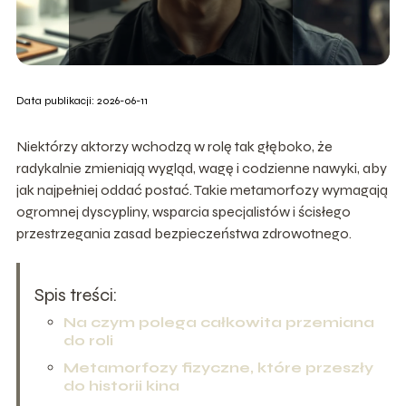
Data publikacji: 2026-06-11
Niektórzy aktorzy wchodzą w rolę tak głęboko, że
radykalnie zmieniają wygląd, wagę i codzienne nawyki, aby
jak najpełniej oddać postać. Takie metamorfozy wymagają
ogromnej dyscypliny, wsparcia specjalistów i ścisłego
przestrzegania zasad bezpieczeństwa zdrowotnego.
Spis treści:
Na czym polega całkowita przemiana
do roli
Metamorfozy fizyczne, które przeszły
do historii kina