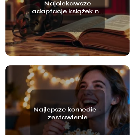
Najciekawsze
adaptacje książek na
ekranie i scenie
Najlepsze komedie –
zestawienie
najciekawszych
tytułów