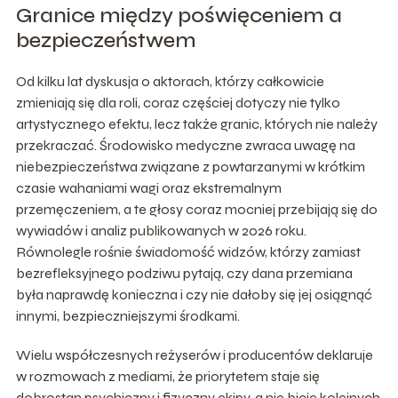
Granice między poświęceniem a
bezpieczeństwem
Od kilku lat dyskusja o aktorach, którzy całkowicie
zmieniają się dla roli, coraz częściej dotyczy nie tylko
artystycznego efektu, lecz także granic, których nie należy
przekraczać. Środowisko medyczne zwraca uwagę na
niebezpieczeństwa związane z powtarzanymi w krótkim
czasie wahaniami wagi oraz ekstremalnym
przemęczeniem, a te głosy coraz mocniej przebijają się do
wywiadów i analiz publikowanych w 2026 roku.
Równolegle rośnie świadomość widzów, którzy zamiast
bezrefleksyjnego podziwu pytają, czy dana przemiana
była naprawdę konieczna i czy nie dałoby się jej osiągnąć
innymi, bezpieczniejszymi środkami.
Wielu współczesnych reżyserów i producentów deklaruje
w rozmowach z mediami, że priorytetem staje się
dobrostan psychiczny i fizyczny ekipy, a nie bicie kolejnych