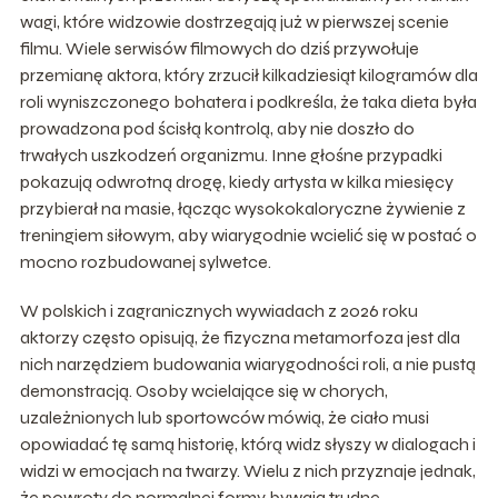
wagi, które widzowie dostrzegają już w pierwszej scenie
filmu. Wiele serwisów filmowych do dziś przywołuje
przemianę aktora, który zrzucił kilkadziesiąt kilogramów dla
roli wyniszczonego bohatera i podkreśla, że taka dieta była
prowadzona pod ścisłą kontrolą, aby nie doszło do
trwałych uszkodzeń organizmu. Inne głośne przypadki
pokazują odwrotną drogę, kiedy artysta w kilka miesięcy
przybierał na masie, łącząc wysokokaloryczne żywienie z
treningiem siłowym, aby wiarygodnie wcielić się w postać o
mocno rozbudowanej sylwetce.
W polskich i zagranicznych wywiadach z 2026 roku
aktorzy często opisują, że fizyczna metamorfoza jest dla
nich narzędziem budowania wiarygodności roli, a nie pustą
demonstracją. Osoby wcielające się w chorych,
uzależnionych lub sportowców mówią, że ciało musi
opowiadać tę samą historię, którą widz słyszy w dialogach i
widzi w emocjach na twarzy. Wielu z nich przyznaje jednak,
że powroty do normalnej formy bywają trudne