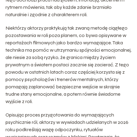
rytmem mówienia, tak aby każde zdanie brzmiało
naturalnie i zgodnie z charakterem roli.
Niektórzy aktorzy praktykują tak zwaną metodę ciągłego
pozostawania w roli poza planem, co bywa opisywane w
reportażach filmowych jako bardzo wymagające. Taka
technika ma pomóc w utrzymaniu spójności emocjonalnej,
ale niesie za sobą ryzyko, że granica między życiem
prywatnym a światem postaci zacznie się zacierać. Z tego
powodu w ostatnich latach coraz częściej korzysta się z
pomocy psychologów i trenerów mentalnych, którzy
pomagają zaplanować bezpieczne wejście w skrajnie
trudne stany emocjonalne, a potem równie świadome
wyjście z roli.
Opisując proces przygotowania do wymagających
psychicznie ról, aktorzy w wywiadach udzielanych w 2026
roku podkreślają wagę odpoczynku, rytuałów
wyciszających oraz rozmów z bliskimi. Powtarzają, że