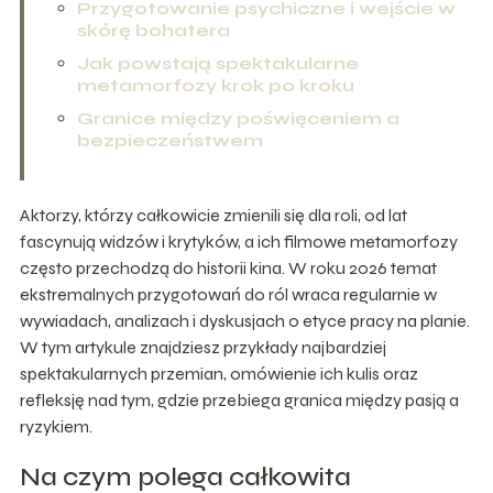
Przygotowanie psychiczne i wejście w
skórę bohatera
Jak powstają spektakularne
metamorfozy krok po kroku
Granice między poświęceniem a
bezpieczeństwem
Aktorzy, którzy całkowicie zmienili się dla roli, od lat
fascynują widzów i krytyków, a ich filmowe metamorfozy
często przechodzą do historii kina. W roku 2026 temat
ekstremalnych przygotowań do ról wraca regularnie w
wywiadach, analizach i dyskusjach o etyce pracy na planie.
W tym artykule znajdziesz przykłady najbardziej
spektakularnych przemian, omówienie ich kulis oraz
refleksję nad tym, gdzie przebiega granica między pasją a
ryzykiem.
Na czym polega całkowita